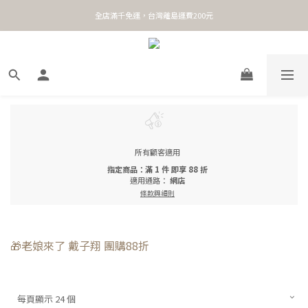
全店滿千免運，台灣離島運費200元
所有顧客適用
指定商品：滿 1 件 即享 88 折
適用通路：
網店
條款與細則
🎁老娘來了 戴子翔 團購88折
每頁顯示 24 個