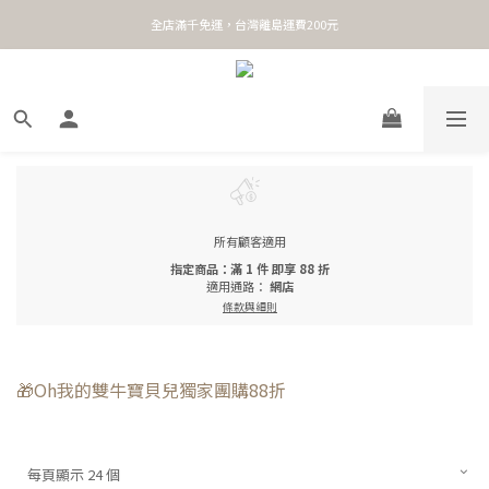
全店滿千免運，台灣離島運費200元
所有顧客適用
指定商品：滿 1 件 即享 88 折
適用通路：
網店
條款與細則
🎁Oh我的雙牛寶貝兒獨家團購88折
每頁顯示 24 個