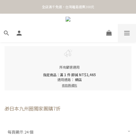
全店滿千免運，台灣離島運費200元
所有顧客適用
指定商品：滿 1 件 即減 NT$2,465
適用通路：
網店
條款與細則
🎁日本九州圈獨家團購7折
每頁顯示 24 個