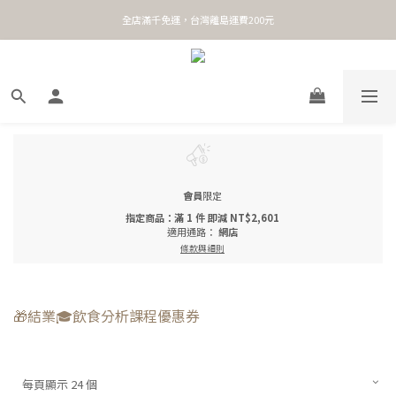
全店滿千免運，台灣離島運費200元
會員
限定
指定商品：滿 1 件 即減 NT$2,601
適用通路：
網店
條款與細則
🎁結業🎓飲食分析課程優惠券
每頁顯示 24 個